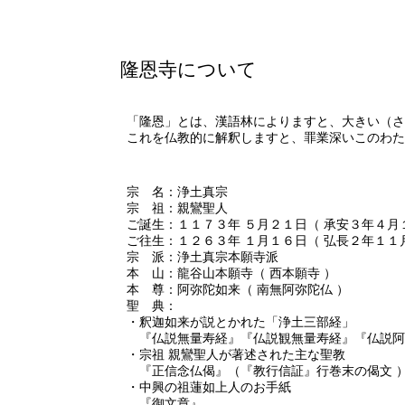
隆恩寺について
「隆恩」とは、漢語林によりますと、大きい（さ
これを仏教的に解釈しますと、罪業深いこのわた
宗 名：浄土真宗
宗 祖：親鸞聖人
ご誕生：１１７３年 ５月２１日（ 承安３年４月
ご往生：１２６３年 １月１６日（ 弘長２年１１
宗 派：浄土真宗本願寺派
本 山：龍谷山本願寺（ 西本願寺 ）
本 尊：阿弥陀如来（ 南無阿弥陀仏 ）
聖 典：
・釈迦如来が説とかれた「浄土三部経」
『仏説無量寿経』『仏説観無量寿経』『仏説阿
・宗祖 親鸞聖人が著述された主な聖教
『正信念仏偈』（『教行信証』行巻末の偈文 
・中興の祖蓮如上人のお手紙
『御文章』