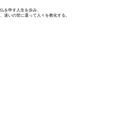
仏を申す人生を歩み、
、迷いの世に還って人々を教化する。