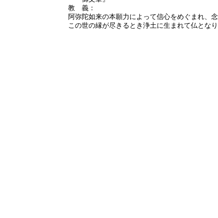
教 義：
阿弥陀如来の本願力によって信心をめぐまれ、念
この世の縁が尽きるとき浄土に生まれて仏となり